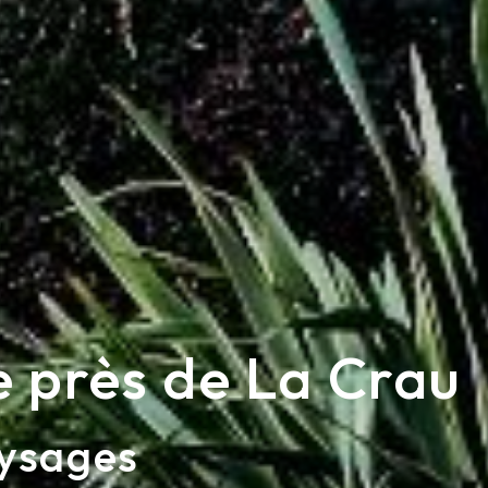
 près de La Crau
aysages