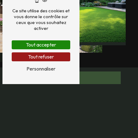
Ce site utilise des cookies et
vous donne le contrôle sur
ceux que vous souhaitez
activer
Tout accepter
Tout refuser
Personnaliser
Adresse
726 Chemin du Moulin
83400 Hyères